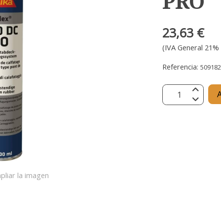
PRO
23,63 €
(IVA General 21% 
Referencia:
50918
A
pliar la imagen