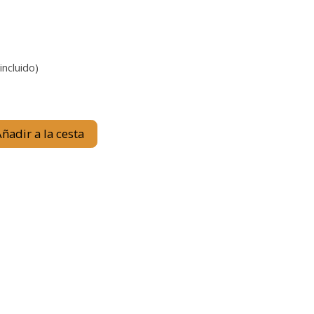
incluido)
2
ñadir a la cesta