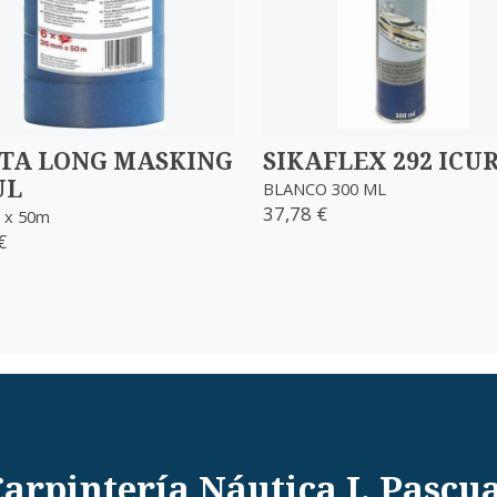
TA LONG MASKING
SIKAFLEX 292 ICU
UL
BLANCO 300 ML
37,78 €
 x 50m
€
arpintería Náutica J. Pascu