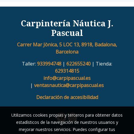
Carpintería Náutica J.
Pascual
Carrer Mar Jònica, 5 LOC 13, 8918, Badalona,
Barcelona
Taller:
933994748
|
622655240
| Tienda:
629314815
info@carpipascual.es
|
ventasnautica@carpipascual.es
Declaración de accesibilidad
Utilizamos cookies propias y terceros para obtener datos
estadísticos de la navegación de nuestros usuarios y
Aviso legal
mejorar nuestros servicios. Puedes configurar tus