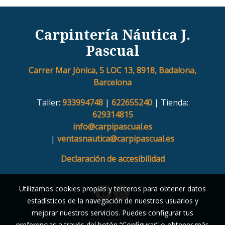
Carpintería Náutica J.
Pascual
Carrer Mar Jònica, 5 LOC 13, 8918, Badalona,
Barcelona
Taller:
933994748
|
622655240
| Tienda:
629314815
info@carpipascual.es
|
ventasnautica@carpipascual.es
Declaración de accesibilidad
Utilizamos cookies propias y terceros para obtener datos
estadísticos de la navegación de nuestros usuarios y
Aviso legal
mejorar nuestros servicios. Puedes configurar tus
Política de cookies
preferencias a través del botón “Configurar” o obtener más